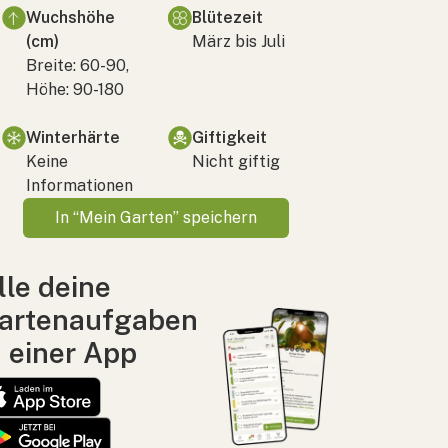
Wuchshöhe
Blütezeit
(cm)
März bis Juli
Breite: 60-90,
Höhe: 90-180
Winterhärte
Giftigkeit
Keine
Nicht giftig
Informationen
In “Mein Garten” speichern
lle deine
artenaufgaben
n einer App