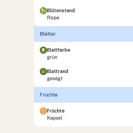
Blütenstand
Rispe
Blätter
Blattfarbe
grün
Blattrand
gesägt
Früchte
Früchte
Kapsel