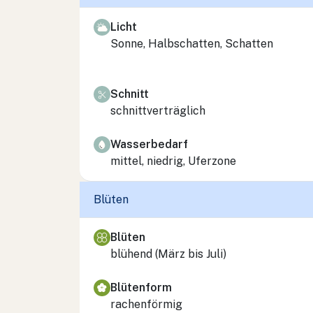
Licht
Sonne, Halbschatten, Schatten
Schnitt
schnittverträglich
Wasserbedarf
mittel, niedrig, Uferzone
Blüten
Blüten
blühend (März bis Juli)
Blütenform
rachenförmig