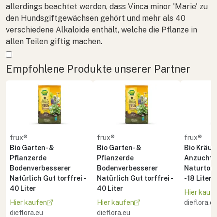
allerdings beachtet werden, dass
Vinca minor
'Marie' zu
den Hundsgiftgewächsen gehört und mehr als 40
verschiedene Alkaloide enthält, welche die Pflanze in
allen Teilen giftig machen.
Mehr anzeigen
Empfohlene Produkte unserer Partner
frux®
frux®
frux®
Bio Garten- &
Bio Garten- &
Bio Kräute
Pflanzerde
Pflanzerde
Anzuchte
Bodenverbesserer
Bodenverbesserer
Naturton 
Natürlich Gut torffrei -
Natürlich Gut torffrei -
- 18 Liter
40 Liter
40 Liter
Hier kauf
Hier kaufen
Hier kaufen
dieflora.e
dieflora.eu
dieflora.eu