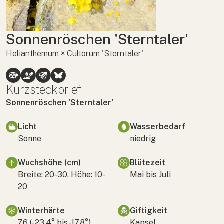
Sonnenröschen 'Sterntaler'
Helianthemum × Cultorum 'Sterntaler'
Kurzsteckbrief
Sonnenröschen 'Sterntaler'
Licht
Wasserbedarf
Sonne
niedrig
Wuchshöhe (cm)
Blütezeit
Breite: 20-30, Höhe: 10-
Mai bis Juli
20
Winterhärte
Giftigkeit
Z6 (-23,4° bis -17,8°)
Kapsel