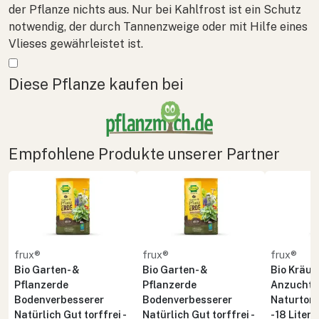
der Pflanze nichts aus. Nur bei Kahlfrost ist ein Schutz
notwendig, der durch Tannenzweige oder mit Hilfe eines
Vlieses gewährleistet ist.
Mehr anzeigen
Diese Pflanze kaufen bei
Empfohlene Produkte unserer Partner
frux®
frux®
frux®
Bio Garten- &
Bio Garten- &
Bio Kräute
Pflanzerde
Pflanzerde
Anzuchte
Bodenverbesserer
Bodenverbesserer
Naturton 
Natürlich Gut torffrei -
Natürlich Gut torffrei -
- 18 Liter