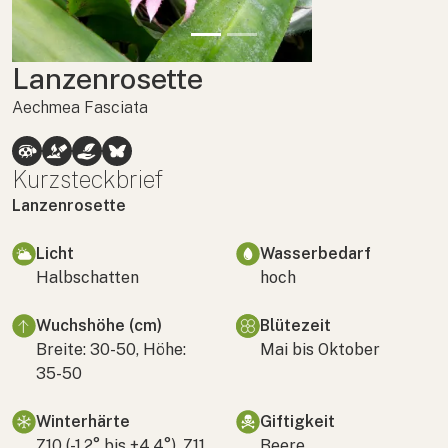
Lanzenrosette
Aechmea Fasciata
Kurzsteckbrief
Lanzenrosette
Licht
Wasserbedarf
Halbschatten
hoch
Wuchshöhe (cm)
Blütezeit
Breite: 30-50, Höhe:
Mai bis Oktober
35-50
Winterhärte
Giftigkeit
Z10 (-1,2° bis +4,4°), Z11
Beere