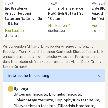
frux®
frux®
PATZER 
Bio Kräuter- &
Zimmerpflanzenerde
Erde BIO 
Anzuchterde mit
Natürlich Gut torffrei -
Anzucht 
Naturton Natürlich Gut
18 Liter
torffrei - 
- 18 Liter
Hier kaufen
Hier kauf
Hier kaufen
dieflora.eu
dieflora.e
dieflora.eu
Wir verwenden Affiliate-Links bei der Anzeige empfohlener
Produkte. Wenn Sie sich für einen Kauf nach Klick auf einen Link
entscheiden, erhalten wir möglicherweise eine Provision, ohne
dass Ihnen dadurch Mehrkosten entstehen. Vielen Dank für Ihre
Unterstützung!
Botanische Einordnung
Synonym
Billbergia fasciata, Bromelia fasciata,
Hohenbergia fasciata, Hoplophytum fasciatum,
Platyaechmea fasciata, Tillandsia bracteata,