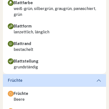
Blattfarbe
weiß-grün, silbergrün, graugrün, panaschiert,
grün
Blattform
lanzettlich, länglich
Blattrand
bestachelt
Blattstellung
grundständig
Früchte
Früchte
Beere