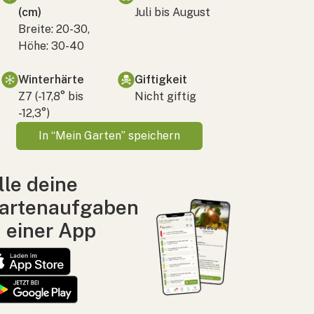
(cm)
Juli bis August
Breite: 20-30,
Höhe: 30-40
Winterhärte
Giftigkeit
Z7 (-17,8° bis
Nicht giftig
-12,3°)
In “Mein Garten” speichern
lle deine
artenaufgaben
n einer App