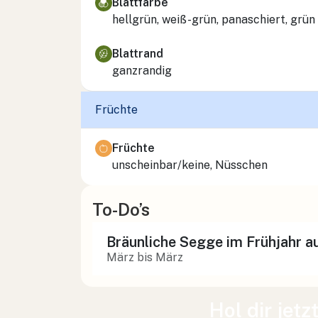
Blattfarbe
hellgrün, weiß-grün, panaschiert, grün
Blattrand
ganzrandig
Früchte
Früchte
unscheinbar/keine, Nüsschen
To-Do’s
Bräunliche Segge im Frühjahr a
März bis März
Hol dir jetz