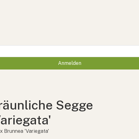
Anmelden
räunliche Segge
Variegata'
x Brunnea 'Variegata'