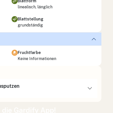
Blattform
linealisch, länglich
Blattstellung
grundständig
Fruchtfarbe
Keine Informationen
usputzen
t die Gardify App!