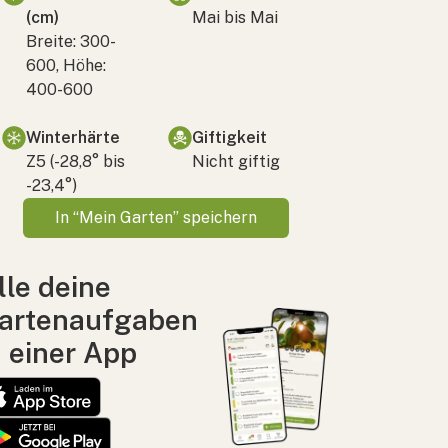
(cm)
Mai bis Mai
Breite: 300-
600, Höhe:
400-600
Winterhärte
Giftigkeit
Z5 (-28,8° bis
Nicht giftig
-23,4°)
In “Mein Garten” speichern
lle deine
artenaufgaben
n einer App