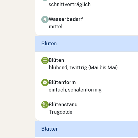
schnittverträglich
Wasserbedarf
mittel
Blüten
Blüten
blühend, zwittrig (Mai bis Mai)
Blütenform
einfach, schalenförmig
Blütenstand
Trugdolde
Blätter