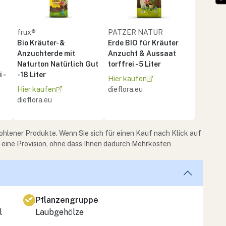
frux®
PATZER NATUR
Bio Kräuter- &
Erde BIO für Kräuter
Anzuchterde mit
Anzucht & Aussaat
Naturton Natürlich Gut
torffrei - 5 Liter
 -
- 18 Liter
Hier kaufen
Hier kaufen
dieflora.eu
dieflora.eu
ohlener Produkte. Wenn Sie sich für einen Kauf nach Klick auf
e eine Provision, ohne dass Ihnen dadurch Mehrkosten
Pflanzengruppe
l
Laubgehölze