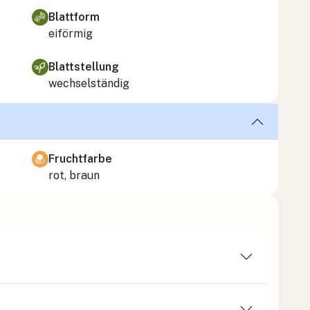
Blattform
eiförmig
Blattstellung
wechselständig
Fruchtfarbe
rot, braun