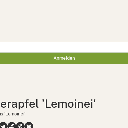
Anmelden
ierapfel 'Lemoinei'
s 'Lemoinei'