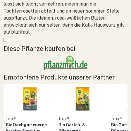
lässt sich leicht vermehren, indem man die
Tochterrosetten abteilt und an neuer sonniger Stelle
auspflanzt. Die kleinen, rosa-weißlichen Blüten
entwickeln sich nur selten, denn die Kalk-Hauswurz gilt
als blühfaul.
Mehr anzeigen
Diese Pflanze kaufen bei
Empfohlene Produkte unserer Partner
frux®
frux®
frux®
Bio Dachgartenerde
Bio Garten- &
Bio Garte
körnige Struktur
Pflanzerde
Pflanzer