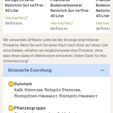
Natürlich Gut torffrei -
Bodenverbesserer
Bodenver
40 Liter
Natürlich Gut torffrei -
Natürlich 
40 Liter
40 Liter
Hier kaufen
dieflora.eu
Hier kaufen
Hier kauf
dieflora.eu
dieflora.e
Wir verwenden Affiliate-Links bei der Anzeige empfohlener
Produkte. Wenn Sie sich für einen Kauf nach Klick auf einen Link
entscheiden, erhalten wir möglicherweise eine Provision, ohne
dass Ihnen dadurch Mehrkosten entstehen. Vielen Dank für Ihre
Unterstützung!
Botanische Einordnung
Synonym
Kalk-Steinrose, Rotspitz-Steinrose,
Rostspitzen-Hauswurz, Rostspitz-Hauswurz
Pflanzengruppe