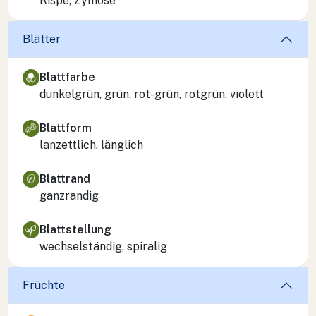
Rispe, Zymöse
Blätter
Blattfarbe
dunkelgrün, grün, rot-grün, rotgrün, violett
Blattform
lanzettlich, länglich
Blattrand
ganzrandig
Blattstellung
wechselständig, spiralig
Früchte