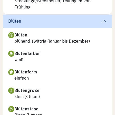
Stecklinge/Steckhölzer, Teilung im Vor-
Frühling
Blüten
Blüten
blühend, zwittrig (Januar bis Dezember)
Blütenfarben
weiß
Blütenform
einfach
Blütengröße
klein (< 5 cm)
Blütenstand