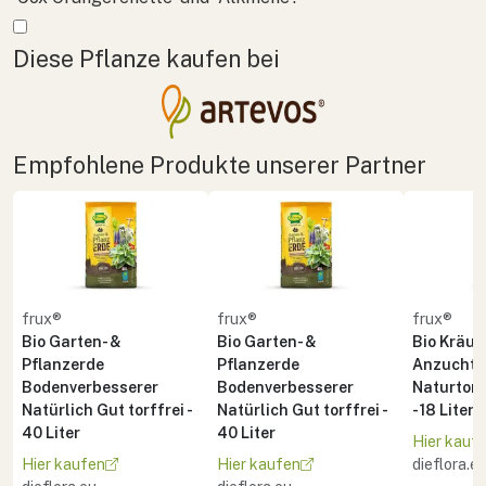
Mehr anzeigen
Diese Pflanze kaufen bei
Empfohlene Produkte unserer Partner
frux®
frux®
frux®
Bio Garten- &
Bio Garten- &
Bio Kräute
Pflanzerde
Pflanzerde
Anzuchte
Bodenverbesserer
Bodenverbesserer
Naturton 
Natürlich Gut torffrei -
Natürlich Gut torffrei -
- 18 Liter
40 Liter
40 Liter
Hier kauf
Hier kaufen
Hier kaufen
dieflora.e