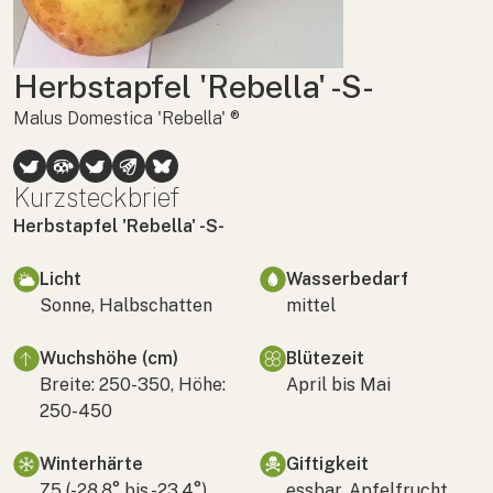
Herbstapfel 'Rebella' -S-
Malus Domestica 'Rebella' ®
Kurzsteckbrief
Herbstapfel 'Rebella' -S-
Licht
Wasserbedarf
Sonne, Halbschatten
mittel
Wuchshöhe (cm)
Blütezeit
Breite: 250-350, Höhe:
April bis Mai
250-450
Winterhärte
Giftigkeit
Z5 (-28,8° bis -23,4°)
essbar, Apfelfrucht