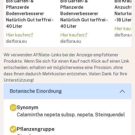
Bio Garten- &
Bio Garten- &
Bio Kräute
Pflanzerde
Pflanzerde
Anzuchte
Bodenverbesserer
Bodenverbesserer
Naturton 
Natürlich Gut torffrei -
Natürlich Gut torffrei -
- 18 Liter
40 Liter
40 Liter
Hier kauf
Hier kaufen
Hier kaufen
dieflora.e
dieflora.eu
dieflora.eu
Wir verwenden Affiliate-Links bei der Anzeige empfohlener
Produkte. Wenn Sie sich für einen Kauf nach Klick auf einen Link
entscheiden, erhalten wir möglicherweise eine Provision, ohne
dass Ihnen dadurch Mehrkosten entstehen. Vielen Dank für Ihre
Unterstützung!
Botanische Einordnung
Synonym
Calamintha nepeta
subsp.
nepeta
, Steinquendel
Pflanzengruppe