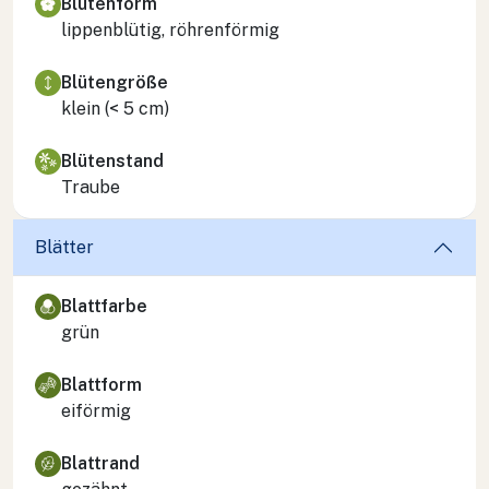
Blütenform
lippenblütig, röhrenförmig
Blütengröße
klein (< 5 cm)
Blütenstand
Traube
Blätter
Blattfarbe
grün
Blattform
eiförmig
Blattrand