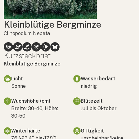
Kleinblütige Bergminze
Clinopodium Nepeta
Kurzsteckbrief
Kleinblütige Bergminze
Licht
Wasserbedarf
Sonne
niedrig
Wuchshöhe (cm)
Blütezeit
Breite: 30-40, Höhe:
Juli bis Oktober
30-50
Winterhärte
Giftigkeit
Z6 (-23,4° bis -17,8°)
unscheinbar/keine