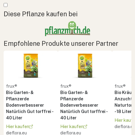
Mehr anzeigen
Diese Pflanze kaufen bei
Empfohlene Produkte unserer Partner
frux®
frux®
frux®
Bio Garten- &
Bio Garten- &
Bio Kräute
Pflanzerde
Pflanzerde
Anzuchte
Bodenverbesserer
Bodenverbesserer
Naturton 
Natürlich Gut torffrei -
Natürlich Gut torffrei -
- 18 Liter
40 Liter
40 Liter
Hier kauf
Hier kaufen
Hier kaufen
dieflora.e
dieflora.eu
dieflora.eu