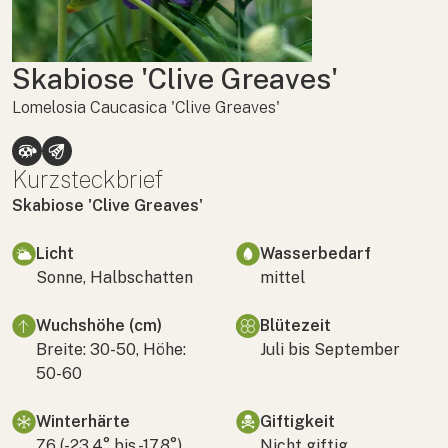
Skabiose 'Clive Greaves'
Lomelosia Caucasica 'Clive Greaves'
Kurzsteckbrief
Skabiose 'Clive Greaves'
Licht
Wasserbedarf
Sonne, Halbschatten
mittel
Wuchshöhe (cm)
Blütezeit
Breite: 30-50, Höhe:
Juli bis September
50-60
Winterhärte
Giftigkeit
Z6 (-23,4° bis -17,8°)
Nicht giftig