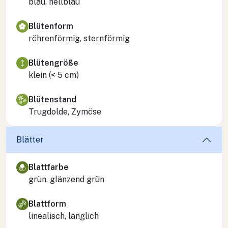
blau, hellblau
Blütenform
röhrenförmig, sternförmig
Blütengröße
klein (< 5 cm)
Blütenstand
Trugdolde, Zymöse
Blätter
Blattfarbe
grün, glänzend grün
Blattform
linealisch, länglich