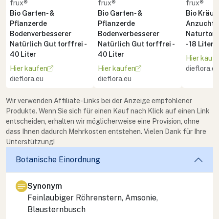
frux®
frux®
frux®
Bio Garten- &
Bio Garten- &
Bio Kräute
Pflanzerde
Pflanzerde
Anzuchte
Bodenverbesserer
Bodenverbesserer
Naturton 
Natürlich Gut torffrei -
Natürlich Gut torffrei -
- 18 Liter
40 Liter
40 Liter
Hier kauf
Hier kaufen
Hier kaufen
dieflora.e
dieflora.eu
dieflora.eu
Wir verwenden Affiliate-Links bei der Anzeige empfohlener
Produkte. Wenn Sie sich für einen Kauf nach Klick auf einen Link
entscheiden, erhalten wir möglicherweise eine Provision, ohne
dass Ihnen dadurch Mehrkosten entstehen. Vielen Dank für Ihre
Unterstützung!
Botanische Einordnung
Synonym
Feinlaubiger Röhrenstern, Amsonie,
Blausternbusch