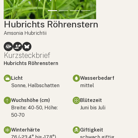
Hubrichts Röhrenstern
Amsonia Hubrichtii
Kurzsteckbrief
Hubrichts Röhrenstern
Licht
Wasserbedarf
Sonne, Halbschatten
mittel
Wuchshöhe (cm)
Blütezeit
Breite: 40-50, Höhe:
Juni bis Juli
50-70
Winterhärte
Giftigkeit
Z6 (-23,4° bis -17,8°)
schwach giftig,