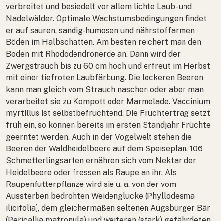
verbreitet und besiedelt vor allem lichte Laub- und
Nadelwälder. Optimale Wachstumsbedingungen findet
er auf sauren, sandig-humosen und nährstoffarmen
Böden im Halbschatten. Am besten reichert man den
Boden mit Rhododendronerde an. Dann wird der
Zwergstrauch bis zu 60 cm hoch und erfreut im Herbst
mit einer tiefroten Laubfärbung. Die leckeren Beeren
kann man gleich vom Strauch naschen oder aber man
verarbeitet sie zu Kompott oder Marmelade.
Vaccinium
myrtillus
ist selbstbefruchtend. Die Fruchtertrag setzt
früh ein, so können bereits im ersten Standjahr Früchte
geerntet werden. Auch in der Vogelwelt stehen die
Beeren der Waldheidelbeere auf dem Speiseplan. 106
Schmetterlingsarten ernähren sich vom Nektar der
Heidelbeere oder fressen als Raupe an ihr. Als
Raupenfutterpflanze wird sie u. a. von der vom
Aussterben bedrohten Weidenglucke (
Phyllodesma
ilicifolia
), dem gleichermaßen seltenen Augsburger Bär
(
Pericallia matronula
) und weiteren (stark) gefährdeten