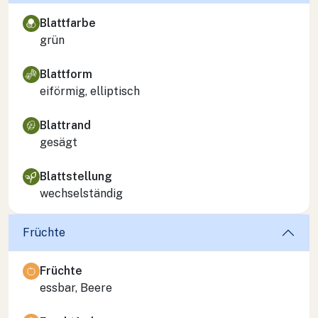
Blattfarbe
grün
Blattform
eiförmig, elliptisch
Blattrand
gesägt
Blattstellung
wechselständig
Früchte
Früchte
essbar, Beere