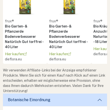
frux®
frux®
frux®
Bio Garten- &
Bio Garten- &
Bio Kräute
Pflanzerde
Pflanzerde
Anzuchte
Bodenverbesserer
Bodenverbesserer
Naturton 
Natürlich Gut torffrei -
Natürlich Gut torffrei -
- 18 Liter
40 Liter
40 Liter
Hier kauf
Hier kaufen
Hier kaufen
dieflora.e
dieflora.eu
dieflora.eu
Wir verwenden Affiliate-Links bei der Anzeige empfohlener
Produkte. Wenn Sie sich für einen Kauf nach Klick auf einen Link
entscheiden, erhalten wir möglicherweise eine Provision, ohne
dass Ihnen dadurch Mehrkosten entstehen. Vielen Dank für Ihre
Unterstützung!
Botanische Einordnung