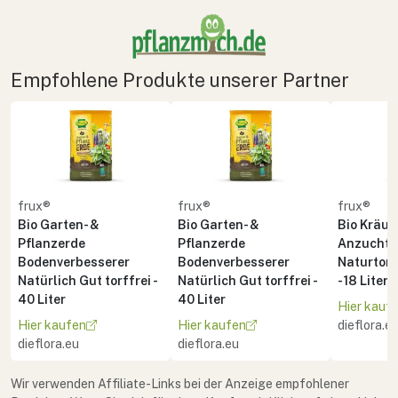
Empfohlene Produkte unserer Partner
frux®
frux®
frux®
Bio Garten- &
Bio Garten- &
Bio Kräute
Pflanzerde
Pflanzerde
Anzuchte
Bodenverbesserer
Bodenverbesserer
Naturton 
Natürlich Gut torffrei -
Natürlich Gut torffrei -
- 18 Liter
40 Liter
40 Liter
Hier kauf
Hier kaufen
Hier kaufen
dieflora.e
dieflora.eu
dieflora.eu
Wir verwenden Affiliate-Links bei der Anzeige empfohlener