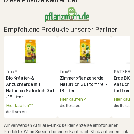
Empfohlene Produkte unserer Partner
frux®
frux®
PATZER 
Bio Kräuter- &
Zimmerpflanzenerde
Erde BIO 
Anzuchterde mit
Natürlich Gut torffrei -
Anzucht 
Naturton Natürlich Gut
18 Liter
torffrei - 
- 18 Liter
Hier kaufen
Hier kauf
Hier kaufen
dieflora.eu
dieflora.e
dieflora.eu
Wir verwenden Affiliate-Links bei der Anzeige empfohlener
Produkte. Wenn Sie sich für einen Kauf nach Klick auf einen Link