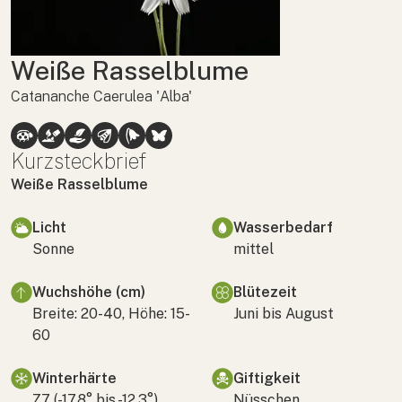
Weiße Rasselblume
Catananche Caerulea 'Alba'
Kurzsteckbrief
Weiße Rasselblume
Licht
Wasserbedarf
Sonne
mittel
Wuchshöhe (cm)
Blütezeit
Breite: 20-40, Höhe: 15-
Juni bis August
60
Winterhärte
Giftigkeit
Z7 (-17,8° bis -12,3°)
Nüsschen