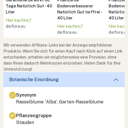
Tage Natürlich Gut - 40
Bodenverbesserer
Bodenver
Liter
Natürlich Gut torffrei -
Natürlich 
40 Liter
40 Liter
Hier kaufen
dieflora.eu
Hier kaufen
Hier kauf
dieflora.eu
dieflora.e
Wir verwenden Affiliate-Links bei der Anzeige empfohlener
Produkte. Wenn Sie sich für einen Kauf nach Klick auf einen Link
entscheiden, erhalten wir möglicherweise eine Provision, ohne
dass Ihnen dadurch Mehrkosten entstehen. Vielen Dank für Ihre
Unterstützung!
Botanische Einordnung
Synonym
Rasselblume 'Alba', Garten-Rasselblume
Pflanzengruppe
Stauden