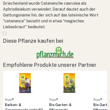
Griechenland wurde
Catananche caerulea
als
Aphrodisiakum verwendet. Darauf deutet auch der
Gattungsname hin, der sich auf das lateinische Wort
"catanance" bezieht und in etwa "magisches
Liebeskraut" bedeutet.
Mehr anzeigen
Diese Pflanze kaufen bei
Empfohlene Produkte unserer Partner
frux®
frux®
frux®
Balkon- &
Bio Garten- &
Bio Garte
Geranienerde wirkt 60
Pflanzerde
Pflanzer