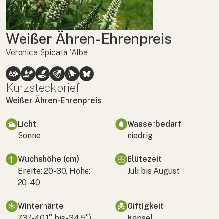
Weißer Ähren-Ehrenpreis
Veronica Spicata 'Alba'
Kurzsteckbrief
Weißer Ähren-Ehrenpreis
Licht
Wasserbedarf
Sonne
niedrig
Wuchshöhe (cm)
Blütezeit
Breite: 20-30, Höhe:
Juli bis August
20-40
Winterhärte
Giftigkeit
Z3 (-40,1° bis -34,5°)
Kapsel