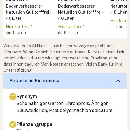
Bodenverbesserer
Bodenverbesserer
Naturton 
Natürlich Gut torffrei -
Natürlich Gut torffrei -
- 18 Liter
40 Liter
40 Liter
Hier kauf
Hier kaufen
Hier kaufen
dieflora.e
dieflora.eu
dieflora.eu
Wir verwenden Affiliate-Links bei der Anzeige empfohlener
Produkte. Wenn Sie sich für einen Kauf nach Klick auf einen Link
entscheiden, erhalten wir möglicherweise eine Provision, ohne
dass Ihnen dadurch Mehrkosten entstehen. Vielen Dank für Ihre
Unterstützung!
Botanische Einordnung
Synonym
Scheinähriger Garten-Ehrenpreis, Ähriger
Blauweiderich,
Pseudolysimachion spicatum
Pflanzengruppe