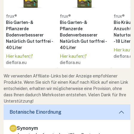
frux®
frux®
frux®
Bio Garten- &
Bio Garten- &
Bio Kräute
Pflanzerde
Pflanzerde
Anzuchte
Bodenverbesserer
Bodenverbesserer
Naturton 
Natürlich Gut torffrei -
Natürlich Gut torffrei -
- 18 Liter
40 Liter
40 Liter
Hier kauf
Hier kaufen
Hier kaufen
dieflora.e
dieflora.eu
dieflora.eu
Wir verwenden Affiliate-Links bei der Anzeige empfohlener
Produkte. Wenn Sie sich für einen Kauf nach Klick auf einen Link
entscheiden, erhalten wir möglicherweise eine Provision, ohne
dass Ihnen dadurch Mehrkosten entstehen. Vielen Dank für Ihre
Unterstützung!
Botanische Einordnung
Synonym