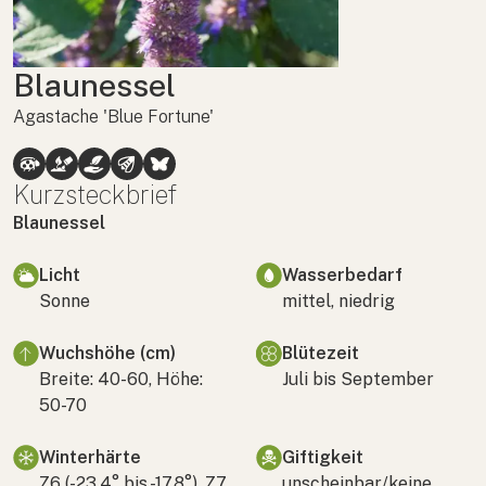
Blaunessel
Agastache 'Blue Fortune'
Kurzsteckbrief
Blaunessel
Licht
Wasserbedarf
Sonne
mittel, niedrig
Wuchshöhe (cm)
Blütezeit
Breite: 40-60, Höhe:
Juli bis September
50-70
Winterhärte
Giftigkeit
Z6 (-23,4° bis -17,8°), Z7
unscheinbar/keine