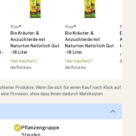
frux®
frux®
PATZE
Bio Kräuter- &
Bio Kräuter- &
Erde BI
Anzuchterde mit
Anzuchterde mit
Anzuch
Naturton Natürlich Gut
Naturton Natürlich Gut
torffrei 
 -
- 18 Liter
- 18 Liter
Hier ka
Hier kaufen
Hier kaufen
dieflora
dieflora.eu
dieflora.eu
ohlener Produkte. Wenn Sie sich für einen Kauf nach Klick auf
e eine Provision, ohne dass Ihnen dadurch Mehrkosten
Pflanzengruppe
Stauden