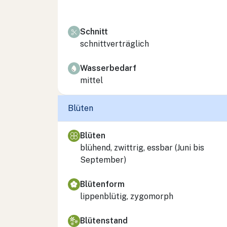
Schnitt
schnittverträglich
Wasserbedarf
mittel
Blüten
Blüten
blühend, zwittrig, essbar (Juni bis
September)
Blütenform
lippenblütig, zygomorph
Blütenstand