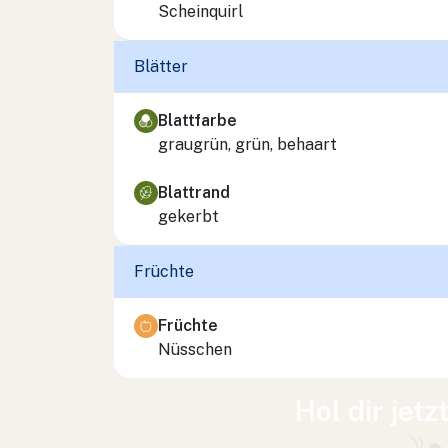
Scheinquirl
Blätter
Blattfarbe
graugrün, grün, behaart
Blattrand
gekerbt
Früchte
Früchte
Nüsschen
Hol dir jetz