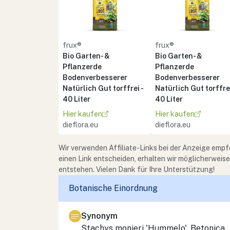
frux®
frux®
Bio Garten- &
Bio Garten- &
Pflanzerde
Pflanzerde
Bodenverbesserer
Bodenverbesserer
Natürlich Gut torffrei -
Natürlich Gut torffrei
40 Liter
40 Liter
Hier kaufen
Hier kaufen
dieflora.eu
dieflora.eu
Wir verwenden Affiliate-Links bei der Anzeige empf
einen Link entscheiden, erhalten wir möglicherweis
entstehen. Vielen Dank für Ihre Unterstützung!
Botanische Einordnung
Synonym
Stachys monieri
'Hummelo',
Betonica