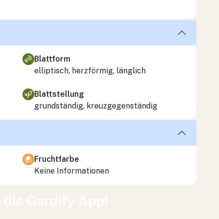
Blattform
elliptisch, herzförmig, länglich
Blattstellung
grundständig, kreuzgegenständig
Fruchtfarbe
Keine Informationen
t die Gardify App!