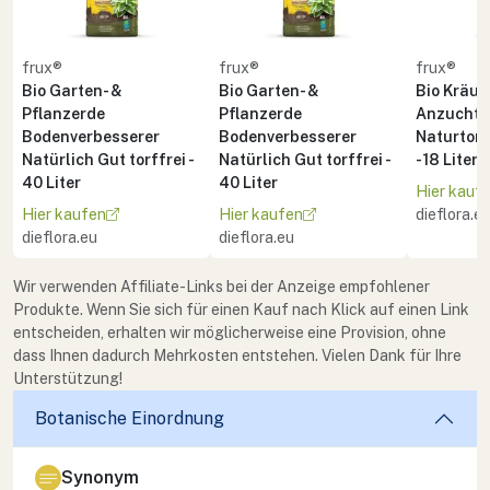
frux®
frux®
frux®
Bio Garten- &
Bio Garten- &
Bio Kräute
Pflanzerde
Pflanzerde
Anzuchte
Bodenverbesserer
Bodenverbesserer
Naturton 
Natürlich Gut torffrei -
Natürlich Gut torffrei -
- 18 Liter
40 Liter
40 Liter
Hier kauf
Hier kaufen
Hier kaufen
dieflora.e
dieflora.eu
dieflora.eu
Wir verwenden Affiliate-Links bei der Anzeige empfohlener
Produkte. Wenn Sie sich für einen Kauf nach Klick auf einen Link
entscheiden, erhalten wir möglicherweise eine Provision, ohne
dass Ihnen dadurch Mehrkosten entstehen. Vielen Dank für Ihre
Unterstützung!
Botanische Einordnung
Synonym