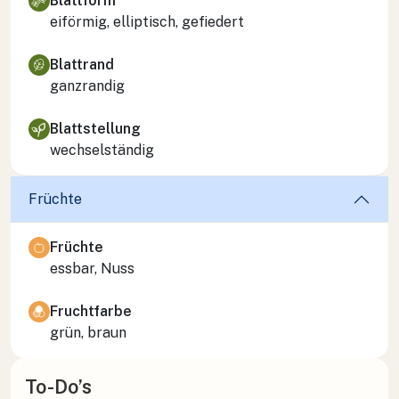
Blattform
eiförmig, elliptisch, gefiedert
Blattrand
ganzrandig
Blattstellung
wechselständig
Früchte
Früchte
essbar, Nuss
Fruchtfarbe
grün, braun
To-Do’s