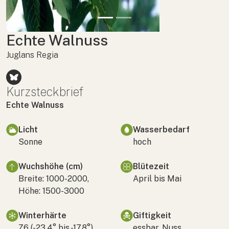
Echte Walnuss
Juglans Regia
Kurzsteckbrief
Echte Walnuss
Licht
Wasserbedarf
Sonne
hoch
Wuchshöhe (cm)
Blütezeit
Breite: 1000-2000,
April bis Mai
Höhe: 1500-3000
Winterhärte
Giftigkeit
Z6 (-23,4° bis -17,8°)
essbar, Nuss