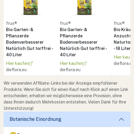
frux®
frux®
frux®
Bio Garten- &
Bio Garten- &
Bio Kräute
Pflanzerde
Pflanzerde
Anzuchte
Bodenverbesserer
Bodenverbesserer
Naturton 
Natürlich Gut torffrei -
Natürlich Gut torffrei -
- 18 Liter
40 Liter
40 Liter
Hier kauf
Hier kaufen
Hier kaufen
dieflora.e
dieflora.eu
dieflora.eu
Wir verwenden Affiliate-Links bei der Anzeige empfohlener
Produkte. Wenn Sie sich für einen Kauf nach Klick auf einen Link
entscheiden, erhalten wir möglicherweise eine Provision, ohne
dass Ihnen dadurch Mehrkosten entstehen. Vielen Dank für Ihre
Unterstützung!
Botanische Einordnung