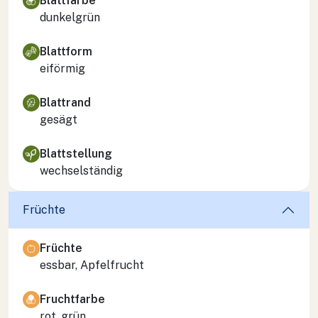
Blattfarbe
dunkelgrün
Blattform
eiförmig
Blattrand
gesägt
Blattstellung
wechselständig
Früchte
Früchte
essbar, Apfelfrucht
Fruchtfarbe
rot, grün