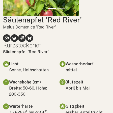
Säulenapfel 'Red River'
Malus Domestica 'Red River'
Kurzsteckbrief
Säulenapfel 'Red River'
Licht
Wasserbedarf
Sonne, Halbschatten
mittel
Wuchshöhe (cm)
Blütezeit
Breite: 50-60, Höhe:
April bis Mai
200-350
Winterhärte
Giftigkeit
Z5 (-28,8° bis -23,4°)
essbar, Apfelfrucht