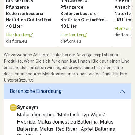
Bio Garten- &
Bio Garten- &
Bio Kräute
Pflanzerde
Pflanzerde
Anzuchte
Bodenverbesserer
Bodenverbesserer
Naturton 
Natürlich Gut torffrei -
Natürlich Gut torffrei -
- 18 Liter
40 Liter
40 Liter
Hier kauf
Hier kaufen
Hier kaufen
dieflora.e
dieflora.eu
dieflora.eu
Wir verwenden Affiliate-Links bei der Anzeige empfohlener
Produkte. Wenn Sie sich für einen Kauf nach Klick auf einen Link
entscheiden, erhalten wir möglicherweise eine Provision, ohne
dass Ihnen dadurch Mehrkosten entstehen. Vielen Dank für Ihre
Unterstützung!
Botanische Einordnung
Synonym
Malus domestica
'McIntosh Typ Wijcik'-
Hybride,
Malus domestica
Ballerina,
Malus
Ballerina,
Malus
'Red River', Apfel Ballerina