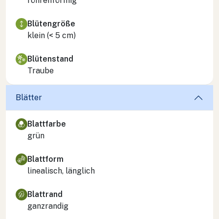
röhrenförmig
Blütengröße
klein (< 5 cm)
Blütenstand
Traube
Blätter
Blattfarbe
grün
Blattform
linealisch, länglich
Blattrand
ganzrandig