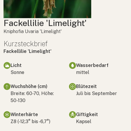
Fackellilie 'Limelight'
Kniphofia Uvaria 'Limelight'
Kurzsteckbrief
Fackellilie 'Limelight'
Licht
Wasserbedarf
Sonne
mittel
Wuchshöhe (cm)
Blütezeit
Breite: 60-70, Höhe:
Juli bis September
50-130
Winterhärte
Giftigkeit
Z8 (-12,3° bis -6,7°)
Kapsel