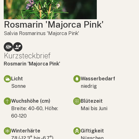
Rosmarin 'Majorca Pink'
Salvia Rosmarinus 'Majorca Pink'
Kurzsteckbrief
Rosmarin 'Majorca Pink'
Licht
Wasserbedarf
Sonne
niedrig
Wuchshöhe (cm)
Blütezeit
Breite: 40-60, Höhe:
Mai bis Juni
60-120
Winterhärte
Giftigkeit
Z8 (-12,3° bis -6,7°)
Nüsschen