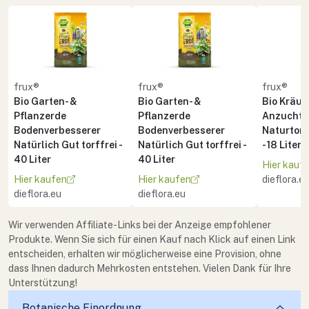
frux®
frux®
frux®
Bio Garten- &
Bio Garten- &
Bio Kräute
Pflanzerde
Pflanzerde
Anzuchte
Bodenverbesserer
Bodenverbesserer
Naturton 
Natürlich Gut torffrei -
Natürlich Gut torffrei -
- 18 Liter
40 Liter
40 Liter
Hier kauf
Hier kaufen
Hier kaufen
dieflora.e
dieflora.eu
dieflora.eu
Wir verwenden Affiliate-Links bei der Anzeige empfohlener
Produkte. Wenn Sie sich für einen Kauf nach Klick auf einen Link
entscheiden, erhalten wir möglicherweise eine Provision, ohne
dass Ihnen dadurch Mehrkosten entstehen. Vielen Dank für Ihre
Unterstützung!
Botanische Einordnung