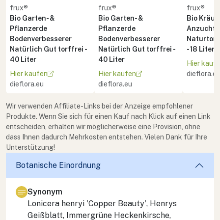
frux®
frux®
frux®
Bio Garten- &
Bio Garten- &
Bio Kräute
Pflanzerde
Pflanzerde
Anzuchte
Bodenverbesserer
Bodenverbesserer
Naturton 
Natürlich Gut torffrei -
Natürlich Gut torffrei -
- 18 Liter
40 Liter
40 Liter
Hier kauf
Hier kaufen
Hier kaufen
dieflora.e
dieflora.eu
dieflora.eu
Wir verwenden Affiliate-Links bei der Anzeige empfohlener
Produkte. Wenn Sie sich für einen Kauf nach Klick auf einen Link
entscheiden, erhalten wir möglicherweise eine Provision, ohne
dass Ihnen dadurch Mehrkosten entstehen. Vielen Dank für Ihre
Unterstützung!
Botanische Einordnung
Synonym
Lonicera henryi
'Copper Beauty', Henrys
Geißblatt, Immergrüne Heckenkirsche,