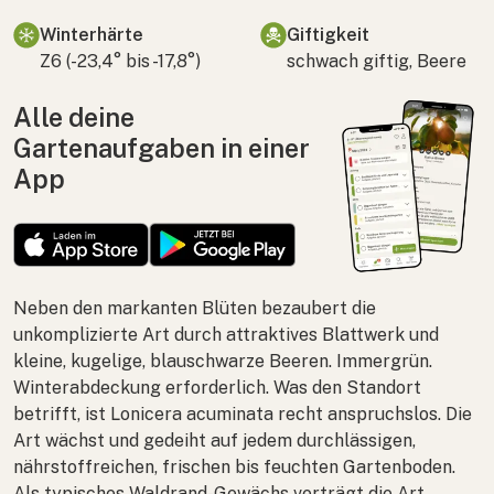
Winterhärte
Giftigkeit
Z6 (-23,4° bis -17,8°)
schwach giftig, Beere
Alle deine
Gartenaufgaben in einer
App
Neben den markanten Blüten bezaubert die
unkomplizierte Art durch attraktives Blattwerk und
kleine, kugelige, blauschwarze Beeren. Immergrün.
Winterabdeckung erforderlich. Was den Standort
betrifft, ist
Lonicera acuminata
recht anspruchslos. Die
Art wächst und gedeiht auf jedem durchlässigen,
nährstoffreichen, frischen bis feuchten Gartenboden.
Als typisches Waldrand-Gewächs verträgt die Art