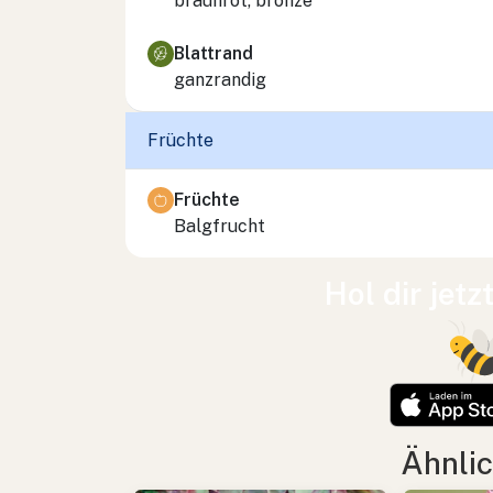
braunrot, bronze
Blattrand
ganzrandig
Früchte
Früchte
Balgfrucht
Hol dir jetz
Ähnlic