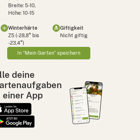
Breite: 5-10,
Höhe: 10-15
Winterhärte
Giftigkeit
Z5 (-28,8° bis
Nicht giftig
-23,4°)
In “Mein Garten” speichern
lle deine
artenaufgaben
n einer App