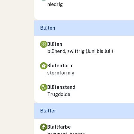
niedrig
Blüten
Blüten
blühend, zwittrig (Juni bis Juli)
Blütenform
sternförmig
Blütenstand
Trugdolde
Blätter
Blattfarbe