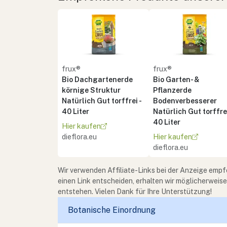
frux®
frux®
Bio Dachgartenerde
Bio Garten- &
körnige Struktur
Pflanzerde
Natürlich Gut torffrei -
Bodenverbesserer
40 Liter
Natürlich Gut torffrei
40 Liter
Hier kaufen
dieflora.eu
Hier kaufen
dieflora.eu
Wir verwenden Affiliate-Links bei der Anzeige empf
einen Link entscheiden, erhalten wir möglicherweis
entstehen. Vielen Dank für Ihre Unterstützung!
Botanische Einordnung