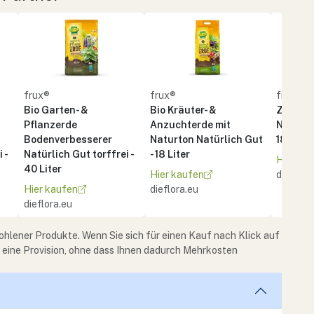
frux®
frux®
frux®
Bio Garten- &
Bio Kräuter- &
Zimmer
Pflanzerde
Anzuchterde mit
Natürlic
Bodenverbesserer
Naturton Natürlich Gut
18 Liter
 -
Natürlich Gut torffrei -
- 18 Liter
Hier ka
40 Liter
Hier kaufen
dieflora
Hier kaufen
dieflora.eu
dieflora.eu
ohlener Produkte. Wenn Sie sich für einen Kauf nach Klick auf
e eine Provision, ohne dass Ihnen dadurch Mehrkosten