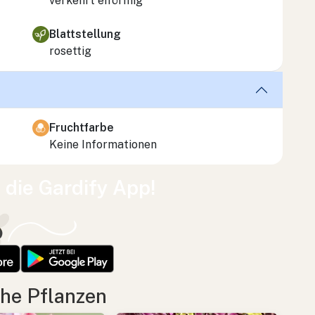
verkehrt eiförmig
Blattstellung
rosettig
Fruchtfarbe
Keine Informationen
t die Gardify App!
he Pflanzen