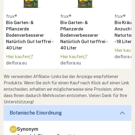
frux®
frux®
frux®
Bio Garten- &
Bio Garten- &
Bio Kräute
Pflanzerde
Pflanzerde
Anzuchte
Bodenverbesserer
Bodenverbesserer
Naturton 
Natürlich Gut torffrei -
Natürlich Gut torffrei -
- 18 Liter
40 Liter
40 Liter
Hier kauf
Hier kaufen
Hier kaufen
dieflora.e
dieflora.eu
dieflora.eu
Wir verwenden Affiliate-Links bei der Anzeige empfohlener
Produkte. Wenn Sie sich für einen Kauf nach Klick auf einen Link
entscheiden, erhalten wir möglicherweise eine Provision, ohne
dass Ihnen dadurch Mehrkosten entstehen. Vielen Dank für Ihre
Unterstützung!
Botanische Einordnung
Synonym