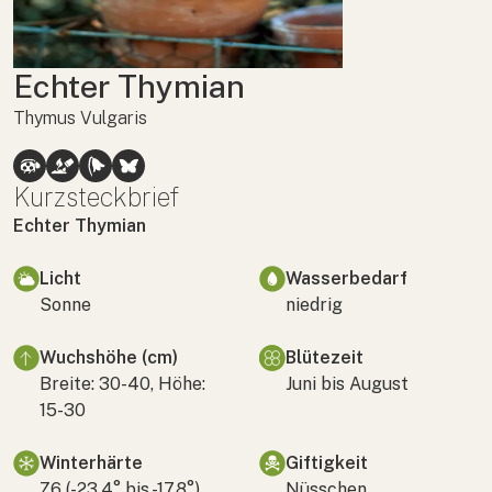
Echter Thymian
Thymus Vulgaris
Kurzsteckbrief
Echter Thymian
Licht
Wasserbedarf
Sonne
niedrig
Wuchshöhe (cm)
Blütezeit
Breite: 30-40, Höhe:
Juni bis August
15-30
Winterhärte
Giftigkeit
Z6 (-23,4° bis -17,8°)
Nüsschen