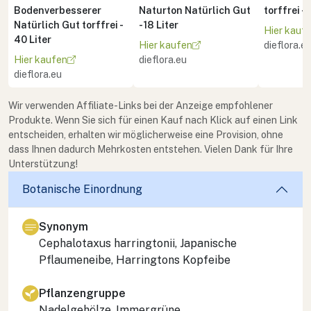
Bodenverbesserer
Naturton Natürlich Gut
torffrei - 
Natürlich Gut torffrei -
- 18 Liter
Hier kauf
40 Liter
Hier kaufen
dieflora.e
Hier kaufen
dieflora.eu
dieflora.eu
Wir verwenden Affiliate-Links bei der Anzeige empfohlener
Produkte. Wenn Sie sich für einen Kauf nach Klick auf einen Link
entscheiden, erhalten wir möglicherweise eine Provision, ohne
dass Ihnen dadurch Mehrkosten entstehen. Vielen Dank für Ihre
Unterstützung!
Botanische Einordnung
Synonym
Cephalotaxus harringtonii
, Japanische
Pflaumeneibe, Harringtons Kopfeibe
Pflanzengruppe
Nadelgehölze, Immergrüne