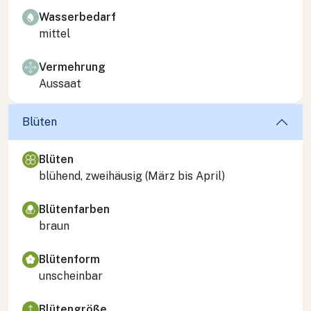
Wasserbedarf
mittel
Vermehrung
Aussaat
Blüten
Blüten
blühend, zweihäusig (März bis April)
Blütenfarben
braun
Blütenform
unscheinbar
Blütengröße