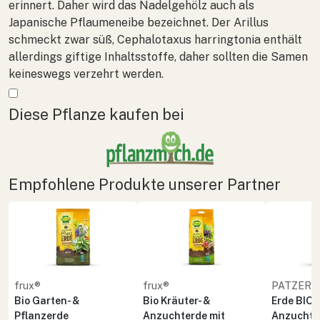
erinnert. Daher wird das Nadelgehölz auch als
Japanische Pflaumeneibe bezeichnet. Der Arillus
schmeckt zwar süß,
Cephalotaxus harringtonia
enthält
allerdings giftige Inhaltsstoffe, daher sollten die Samen
keineswegs verzehrt werden.
Mehr anzeigen
Diese Pflanze kaufen bei
Empfohlene Produkte unserer Partner
frux®
frux®
PATZER 
Bio Garten- &
Bio Kräuter- &
Erde BIO 
Pflanzerde
Anzuchterde mit
Anzucht 