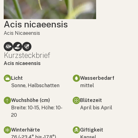
Acis nicaeensis
Acis Nicaeensis
Kurzsteckbrief
Acis nicaeensis
Licht
Wasserbedarf
Sonne, Halbschatten
mittel
Wuchshöhe (cm)
Blütezeit
Breite: 10-15, Höhe: 10-
April bis April
20
Winterhärte
Giftigkeit
Z6 (-23,4° bis -17,8°)
Kapsel