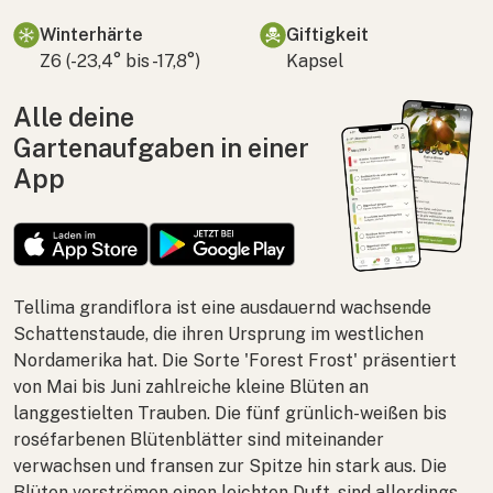
Winterhärte
Giftigkeit
Z6 (-23,4° bis -17,8°)
Kapsel
Alle deine
Gartenaufgaben in einer
App
Tellima grandiflora
ist eine ausdauernd wachsende
Schattenstaude, die ihren Ursprung im westlichen
Nordamerika hat. Die Sorte 'Forest Frost' präsentiert
von Mai bis Juni zahlreiche kleine Blüten an
langgestielten Trauben. Die fünf grünlich-weißen bis
roséfarbenen Blütenblätter sind miteinander
verwachsen und fransen zur Spitze hin stark aus. Die
Blüten verströmen einen leichten Duft, sind allerdings