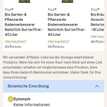
frux®
frux®
frux®
Bio Garten- &
Bio Garten- &
Bio Kräute
Pflanzerde
Pflanzerde
Anzuchte
Bodenverbesserer
Bodenverbesserer
Naturton 
Natürlich Gut torffrei -
Natürlich Gut torffrei -
- 18 Liter
40 Liter
40 Liter
Hier kauf
Hier kaufen
Hier kaufen
dieflora.e
dieflora.eu
dieflora.eu
Wir verwenden Affiliate-Links bei der Anzeige empfohlener
Produkte. Wenn Sie sich für einen Kauf nach Klick auf einen Link
entscheiden, erhalten wir möglicherweise eine Provision, ohne
dass Ihnen dadurch Mehrkosten entstehen. Vielen Dank für Ihre
Unterstützung!
Botanische Einordnung
Synonym
Keine Informationen