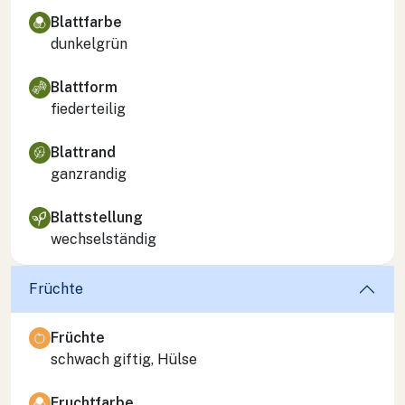
Blattfarbe
dunkelgrün
Blattform
fiederteilig
Blattrand
ganzrandig
Blattstellung
wechselständig
Früchte
Früchte
schwach giftig, Hülse
Fruchtfarbe