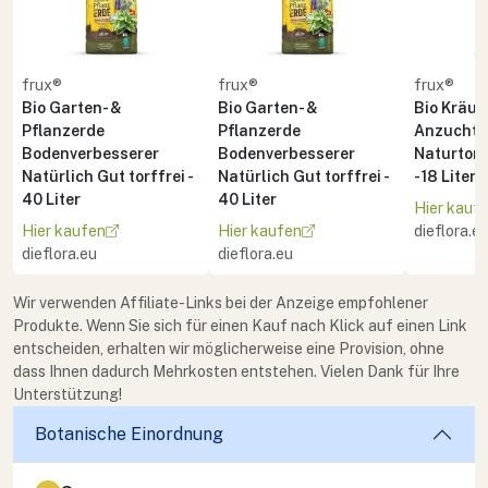
frux®
frux®
frux®
Bio Garten- &
Bio Garten- &
Bio Kräute
Pflanzerde
Pflanzerde
Anzuchte
Bodenverbesserer
Bodenverbesserer
Naturton 
Natürlich Gut torffrei -
Natürlich Gut torffrei -
- 18 Liter
40 Liter
40 Liter
Hier kauf
Hier kaufen
Hier kaufen
dieflora.e
dieflora.eu
dieflora.eu
Wir verwenden Affiliate-Links bei der Anzeige empfohlener
Produkte. Wenn Sie sich für einen Kauf nach Klick auf einen Link
entscheiden, erhalten wir möglicherweise eine Provision, ohne
dass Ihnen dadurch Mehrkosten entstehen. Vielen Dank für Ihre
Unterstützung!
Botanische Einordnung