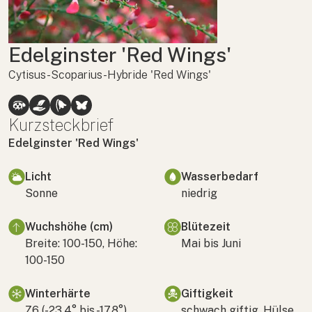
Edelginster 'Red Wings'
Cytisus-Scoparius-Hybride 'Red Wings'
Kurzsteckbrief
Edelginster 'Red Wings'
Licht
Wasserbedarf
Sonne
niedrig
Wuchshöhe (cm)
Blütezeit
Breite: 100-150, Höhe:
Mai bis Juni
100-150
Winterhärte
Giftigkeit
Z6 (-23,4° bis -17,8°)
schwach giftig, Hülse