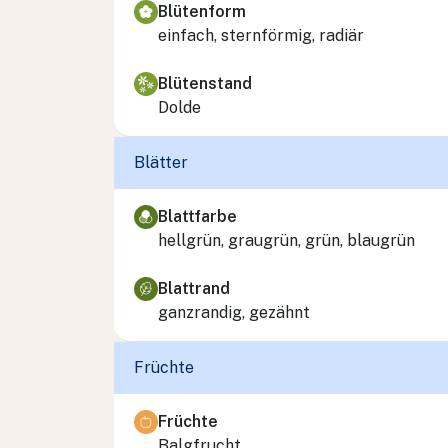
Blütenform
einfach, sternförmig, radiär
Blütenstand
Dolde
Blätter
Blattfarbe
hellgrün, graugrün, grün, blaugrün
Blattrand
ganzrandig, gezähnt
Früchte
Früchte
Balgfrucht