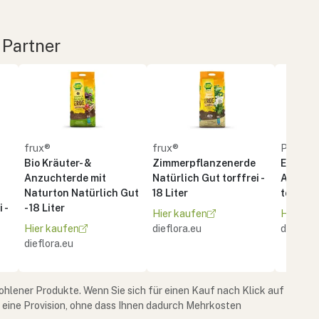
 Partner
frux®
frux®
PATZE
Bio Kräuter- &
Zimmerpflanzenerde
Erde BI
Anzuchterde mit
Natürlich Gut torffrei -
Anzuch
Naturton Natürlich Gut
18 Liter
torffrei 
 -
- 18 Liter
Hier kaufen
Hier ka
Hier kaufen
dieflora.eu
dieflora
dieflora.eu
ohlener Produkte. Wenn Sie sich für einen Kauf nach Klick auf
e eine Provision, ohne dass Ihnen dadurch Mehrkosten