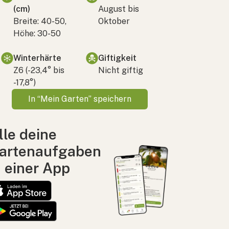
(cm)
August bis
Breite: 40-50,
Oktober
Höhe: 30-50
Winterhärte
Giftigkeit
Z6 (-23,4° bis
Nicht giftig
-17,8°)
In “Mein Garten” speichern
lle deine
artenaufgaben
n einer App