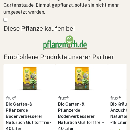
Gartenstaude. Einmal gepflanzt, sollte sie nicht mehr
umgesetzt werden.
Mehr anzeigen
Diese Pflanze kaufen bei
Empfohlene Produkte unserer Partner
frux®
frux®
frux®
Bio Garten- &
Bio Garten- &
Bio Kräute
Pflanzerde
Pflanzerde
Anzuchte
Bodenverbesserer
Bodenverbesserer
Naturton 
Natürlich Gut torffrei -
Natürlich Gut torffrei -
- 18 Liter
40 Liter
40 Liter