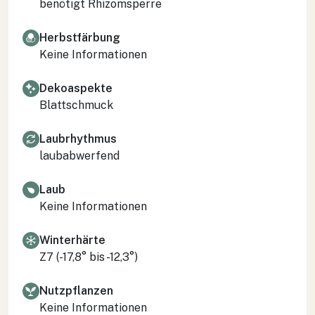
benötigt Rhizomsperre
Herbstfärbung
Keine Informationen
Dekoaspekte
Blattschmuck
Laubrhythmus
laubabwerfend
Laub
Keine Informationen
Winterhärte
Z7 (-17,8° bis -12,3°)
Nutzpflanzen
Keine Informationen