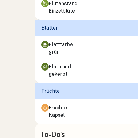
Blütenstand
Einzelblüte
Blätter
Blattfarbe
grün
Blattrand
gekerbt
Früchte
Früchte
Kapsel
To-Do’s