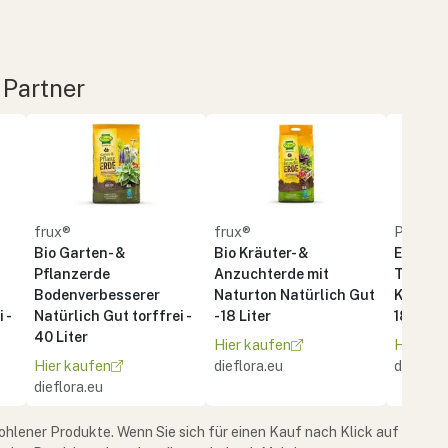
 Partner
frux®
frux®
PATZE
Bio Garten- &
Bio Kräuter- &
Erde BI
Pflanzerde
Anzuchterde mit
Terrass
Bodenverbesserer
Naturton Natürlich Gut
Kübelpf
 -
Natürlich Gut torffrei -
- 18 Liter
18 Liter
40 Liter
Hier kaufen
Hier ka
Hier kaufen
dieflora.eu
dieflora
dieflora.eu
ohlener Produkte. Wenn Sie sich für einen Kauf nach Klick auf