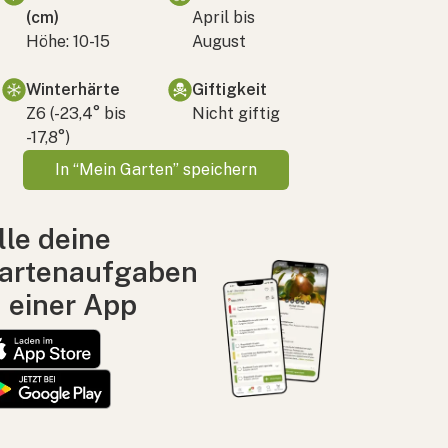
(cm)
April bis
Höhe: 10-15
August
Winterhärte
Giftigkeit
Z6 (-23,4° bis
Nicht giftig
-17,8°)
In “Mein Garten” speichern
lle deine
artenaufgaben
n einer App