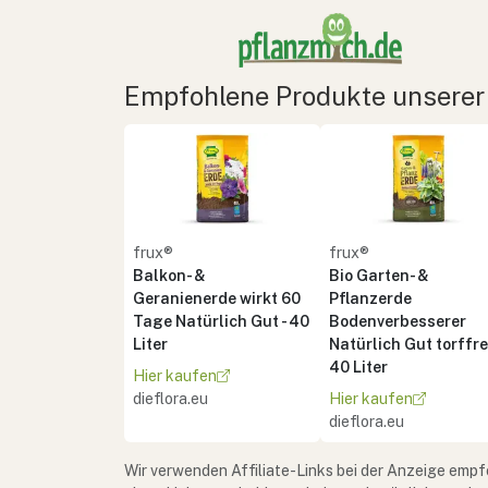
Empfohlene Produkte unserer
frux®
frux®
Balkon- &
Bio Garten- &
Geranienerde wirkt 60
Pflanzerde
Tage Natürlich Gut - 40
Bodenverbesserer
Liter
Natürlich Gut torffrei
40 Liter
Hier kaufen
dieflora.eu
Hier kaufen
dieflora.eu
Wir verwenden Affiliate-Links bei der Anzeige empf