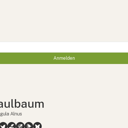
Anmelden
aulbaum
gula Alnus