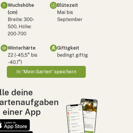
Wuchshöhe
Blütezeit
(cm)
Mai bis
Breite: 300-
September
500, Höhe:
200-700
Winterhärte
Giftigkeit
Z2 (-45,5° bis
bedingt giftig
-40,1°)
In “Mein Garten” speichern
lle deine
artenaufgaben
n einer App