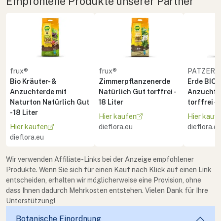
Empfohlene Produkte unserer Partner
frux®
frux®
PATZER 
Bio Kräuter- &
Zimmerpflanzenerde
Erde BIO 
Anzuchterde mit
Natürlich Gut torffrei -
Anzucht 
Naturton Natürlich Gut
18 Liter
torffrei - 
- 18 Liter
Hier kaufen
Hier kauf
Hier kaufen
dieflora.eu
dieflora.e
dieflora.eu
Wir verwenden Affiliate-Links bei der Anzeige empfohlener
Produkte. Wenn Sie sich für einen Kauf nach Klick auf einen Link
entscheiden, erhalten wir möglicherweise eine Provision, ohne
dass Ihnen dadurch Mehrkosten entstehen. Vielen Dank für Ihre
Unterstützung!
Botanische Einordnung