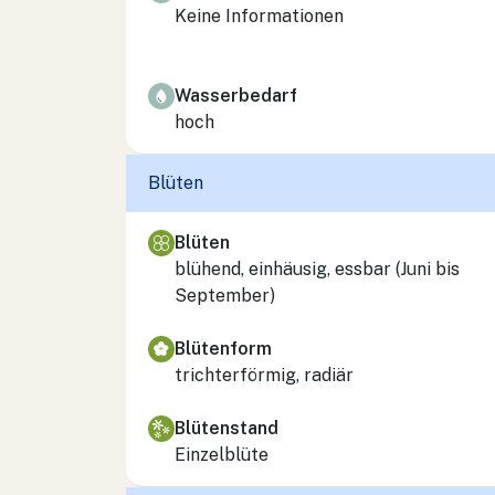
Keine Informationen
Wasserbedarf
hoch
Blüten
Blüten
blühend, einhäusig, essbar (Juni bis
September)
Blütenform
trichterförmig, radiär
Blütenstand
Einzelblüte