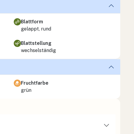
Blattform
gelappt, rund
Blattstellung
wechselständig
Fruchtfarbe
grün