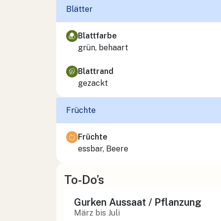
Blätter
Blattfarbe
grün, behaart
Blattrand
gezackt
Früchte
Früchte
essbar, Beere
To-Do’s
Gurken Aussaat / Pflanzung
März bis Juli