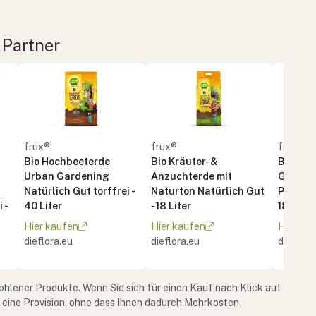
 Partner
frux®
frux®
frux®
Bio Hochbeeterde
Bio Kräuter- &
Bio Ter
Urban Gardening
Anzuchterde mit
Gemüse
Natürlich Gut torffrei -
Naturton Natürlich Gut
Pflanzen
 -
40 Liter
- 18 Liter
18 Liter
Hier kaufen
Hier kaufen
Hier ka
dieflora.eu
dieflora.eu
dieflora
ohlener Produkte. Wenn Sie sich für einen Kauf nach Klick auf
e eine Provision, ohne dass Ihnen dadurch Mehrkosten