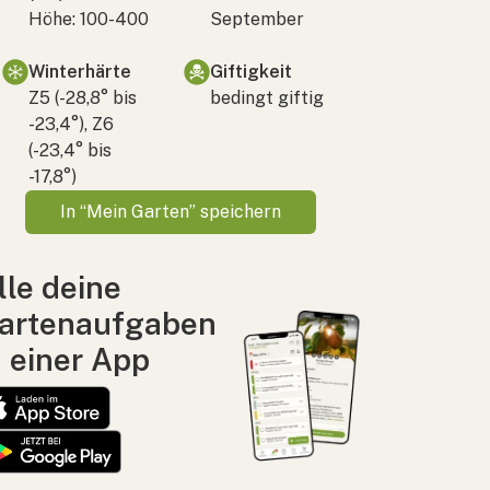
Höhe: 100-400
September
Winterhärte
Giftigkeit
Z5 (-28,8° bis
bedingt giftig
-23,4°), Z6
(-23,4° bis
-17,8°)
In “Mein Garten” speichern
lle deine
artenaufgaben
n einer App