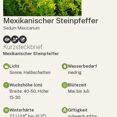
Mexikanischer Steinpfeffer
Sedum Mexicanum
Kurzsteckbrief
Mexikanischer Steinpfeffer
Licht
Wasserbedarf
Sonne, Halbschatten
niedrig
Wuchshöhe (cm)
Blütezeit
Breite: 40-50, Höhe:
Mai bis Juli
15-30
Winterhärte
Giftigkeit
Z7 (-17,8° bis -12,3°)
schwach giftig,