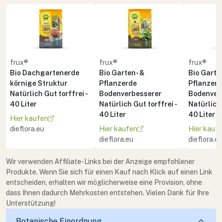
frux®
frux®
frux®
Bio Dachgartenerde
Bio Garten- &
Bio Garte
körnige Struktur
Pflanzerde
Pflanzer
Natürlich Gut torffrei -
Bodenverbesserer
Bodenver
40 Liter
Natürlich Gut torffrei -
Natürlich 
40 Liter
40 Liter
Hier kaufen
dieflora.eu
Hier kaufen
Hier kauf
dieflora.eu
dieflora.e
Wir verwenden Affiliate-Links bei der Anzeige empfohlener
Produkte. Wenn Sie sich für einen Kauf nach Klick auf einen Link
entscheiden, erhalten wir möglicherweise eine Provision, ohne
dass Ihnen dadurch Mehrkosten entstehen. Vielen Dank für Ihre
Unterstützung!
Botanische Einordnung