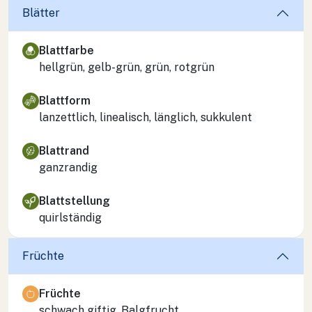
Blätter
Blattfarbe
hellgrün, gelb-grün, grün, rotgrün
Blattform
lanzettlich, linealisch, länglich, sukkulent
Blattrand
ganzrandig
Blattstellung
quirlständig
Früchte
Früchte
schwach giftig, Balgfrucht