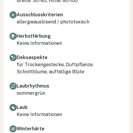
Breite: 30-40, Höhe: 80-100
Ausschlusskriterien
allergieauslösend / phototoxisch
Herbstfärbung
Keine Informationen
Dekoaspekte
für Trockengestecke, Duftpflanze,
Schnittblume, auffällige Blüte
Laubrhythmus
sommergrün
Laub
Keine Informationen
Winterhärte