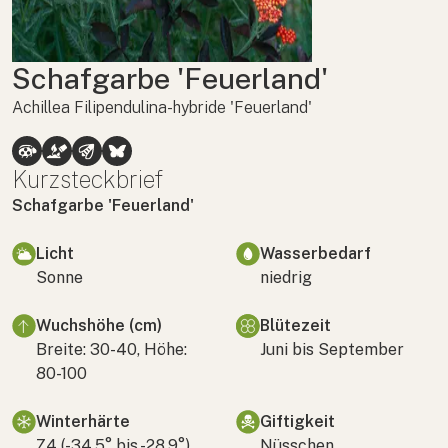
Schafgarbe 'Feuerland'
Achillea Filipendulina-hybride 'Feuerland'
Kurzsteckbrief
Schafgarbe 'Feuerland'
Licht
Wasserbedarf
Sonne
niedrig
Wuchshöhe (cm)
Blütezeit
Breite: 30-40, Höhe:
Juni bis September
80-100
Winterhärte
Giftigkeit
Z4 (-34,5° bis -28,9°)
Nüsschen