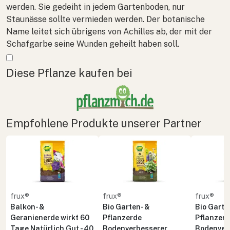
werden. Sie gedeiht in jedem Gartenboden, nur
Staunässe sollte vermieden werden. Der botanische
Name leitet sich übrigens von Achilles ab, der mit der
Schafgarbe seine Wunden geheilt haben soll.
Mehr anzeigen
Diese Pflanze kaufen bei
Empfohlene Produkte unserer Partner
frux®
frux®
frux®
Balkon- &
Bio Garten- &
Bio Garte
Geranienerde wirkt 60
Pflanzerde
Pflanzer
Tage Natürlich Gut - 40
Bodenverbesserer
Bodenver