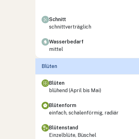
Schnitt
schnittverträglich
Wasserbedarf
mittel
Blüten
Blüten
blühend (April bis Mai)
Blütenform
einfach, schalenförmig, radiär
Blütenstand
Einzelblüte, Büschel