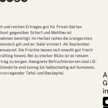
it und reichen Ertrages gut für Privat-Gärten
e robust gegenüber Schorf und Mehltau ist
ahmen benötigt. Im Herbst reifen die orangeroten,
monisch gilt und an 'Gala' erinnert. Ab September
enussreif. Die Früchte lassen sich sowohl gut frisch
rühling hinein). Bei zu starker Blüte ist es ratsam
rag zu sorgen. Geeignete Befruchtersorten sind z.B.:
Standorte sind sonnig bis halbschattig auf humosem,
rvorragender Tafel- und Backapfel.
A
G
i