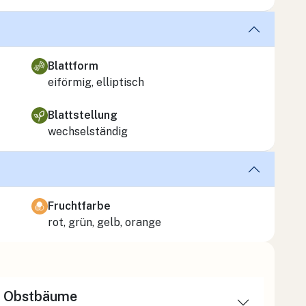
Blattform
eiförmig, elliptisch
Blattstellung
wechselständig
Fruchtfarbe
rot, grün, gelb, orange
ür Obstbäume