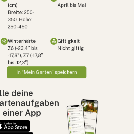
(cm)
April bis Mai
Breite: 250-
350, Höhe:
250-450
Winterhärte
Giftigkeit
Z6 (-23,4° bis
Nicht giftig
-17,8°), Z7 (-17,8°
bis -12,3°)
In “Mein Garten” speichern
lle deine
artenaufgaben
n einer App