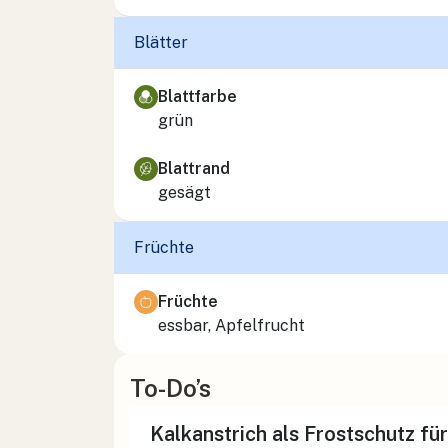
Blätter
Blattfarbe
grün
Blattrand
gesägt
Früchte
Früchte
essbar, Apfelfrucht
To-Do’s
Kalkanstrich als Frostschutz f