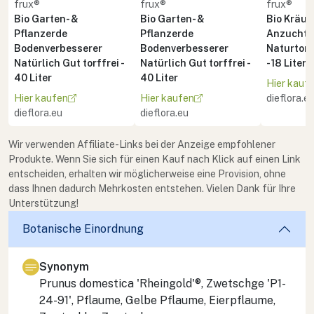
frux®
frux®
frux®
Bio Garten- &
Bio Garten- &
Bio Kräute
Pflanzerde
Pflanzerde
Anzuchte
Bodenverbesserer
Bodenverbesserer
Naturton 
Natürlich Gut torffrei -
Natürlich Gut torffrei -
- 18 Liter
40 Liter
40 Liter
Hier kauf
Hier kaufen
Hier kaufen
dieflora.e
dieflora.eu
dieflora.eu
Wir verwenden Affiliate-Links bei der Anzeige empfohlener
Produkte. Wenn Sie sich für einen Kauf nach Klick auf einen Link
entscheiden, erhalten wir möglicherweise eine Provision, ohne
dass Ihnen dadurch Mehrkosten entstehen. Vielen Dank für Ihre
Unterstützung!
Botanische Einordnung
Synonym
Prunus domestica 'Rheingold'®, Zwetschge 'P1-
24-91', Pflaume, Gelbe Pflaume, Eierpflaume,