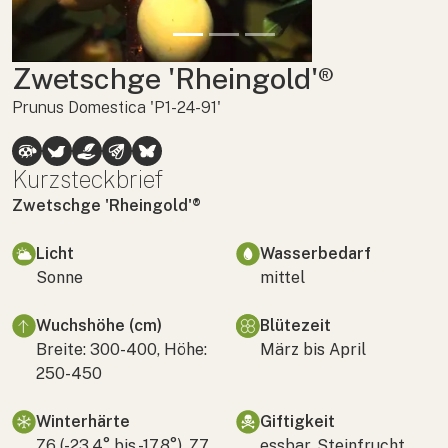
Zwetschge 'Rheingold'®
Prunus Domestica 'P1-24-91'
Kurzsteckbrief
Zwetschge 'Rheingold'®
Licht
Wasserbedarf
Sonne
mittel
Wuchshöhe (cm)
Blütezeit
Breite: 300-400, Höhe:
März bis April
250-450
Winterhärte
Giftigkeit
Z6 (-23,4° bis -17,8°), Z7
essbar, Steinfrucht