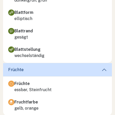
dunkelgrün, grün
Blattform
elliptisch
Blattrand
gesägt
Blattstellung
wechselständig
Früchte
Früchte
essbar, Steinfrucht
Fruchtfarbe
gelb, orange