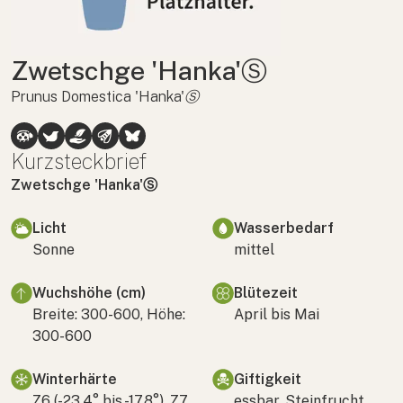
Zwetschge 'Hanka'Ⓢ
Prunus Domestica 'Hanka'Ⓢ
Kurzsteckbrief
Zwetschge 'Hanka'Ⓢ
Licht
Wasserbedarf
Sonne
mittel
Wuchshöhe (cm)
Blütezeit
Breite: 300-600, Höhe:
April bis Mai
300-600
Winterhärte
Giftigkeit
Z6 (-23,4° bis -17,8°), Z7
essbar, Steinfrucht