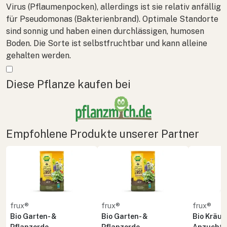
Virus (Pflaumenpocken), allerdings ist sie relativ anfällig
für Pseudomonas (Bakterienbrand). Optimale Standorte
sind sonnig und haben einen durchlässigen, humosen
Boden. Die Sorte ist selbstfruchtbar und kann alleine
gehalten werden.
Mehr anzeigen
Diese Pflanze kaufen bei
Empfohlene Produkte unserer Partner
frux®
frux®
frux®
Bio Garten- &
Bio Garten- &
Bio Kräute
Pflanzerde
Pflanzerde
Anzuchte