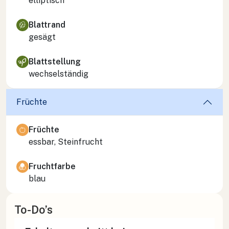
elliptisch
Blattrand
gesägt
Blattstellung
wechselständig
Früchte
Früchte
essbar, Steinfrucht
Fruchtfarbe
blau
To-Do’s