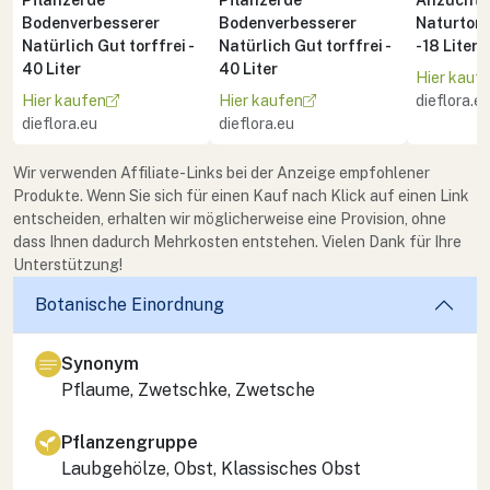
Bodenverbesserer
Bodenverbesserer
Naturton 
Natürlich Gut torffrei -
Natürlich Gut torffrei -
- 18 Liter
40 Liter
40 Liter
Hier kauf
Hier kaufen
Hier kaufen
dieflora.e
dieflora.eu
dieflora.eu
Wir verwenden Affiliate-Links bei der Anzeige empfohlener
Produkte. Wenn Sie sich für einen Kauf nach Klick auf einen Link
entscheiden, erhalten wir möglicherweise eine Provision, ohne
dass Ihnen dadurch Mehrkosten entstehen. Vielen Dank für Ihre
Unterstützung!
Botanische Einordnung
Synonym
Pflaume, Zwetschke, Zwetsche
Pflanzengruppe
Laubgehölze, Obst, Klassisches Obst