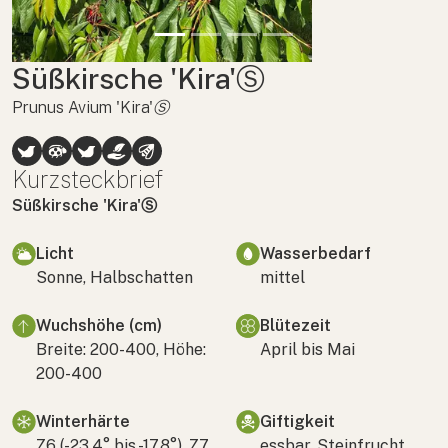
Süßkirsche 'Kira'Ⓢ
Prunus Avium 'Kira'Ⓢ
Kurzsteckbrief
Süßkirsche 'Kira'Ⓢ
Licht
Wasserbedarf
Sonne, Halbschatten
mittel
Wuchshöhe (cm)
Blütezeit
Breite: 200-400, Höhe:
April bis Mai
200-400
Winterhärte
Giftigkeit
Z6 (-23,4° bis -17,8°), Z7
essbar, Steinfrucht