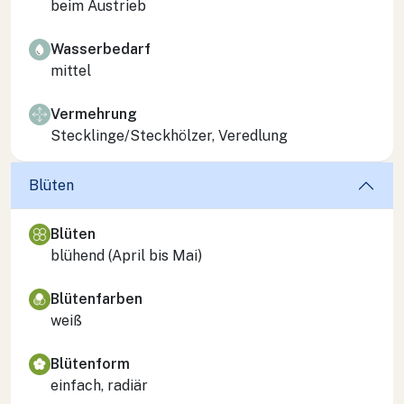
beim Austrieb
Wasserbedarf
mittel
Vermehrung
Stecklinge/Steckhölzer, Veredlung
Blüten
Blüten
blühend (April bis Mai)
Blütenfarben
weiß
Blütenform
einfach, radiär