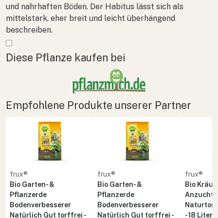
und nahrhaften Böden. Der Habitus lässt sich als
mittelstark, eher breit und leicht überhängend
beschreiben.
Mehr anzeigen
Diese Pflanze kaufen bei
Empfohlene Produkte unserer Partner
frux®
frux®
frux®
Bio Garten- &
Bio Garten- &
Bio Kräute
Pflanzerde
Pflanzerde
Anzuchte
Bodenverbesserer
Bodenverbesserer
Naturton 
Natürlich Gut torffrei -
Natürlich Gut torffrei -
- 18 Liter