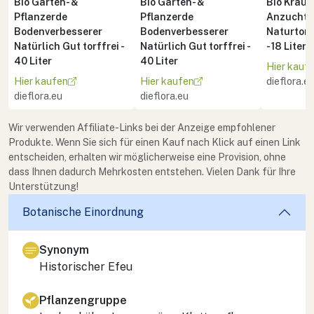
Bio Garten- &
Bio Garten- &
Bio Kräute
Pflanzerde
Pflanzerde
Anzuchte
Bodenverbesserer
Bodenverbesserer
Naturton 
Natürlich Gut torffrei -
Natürlich Gut torffrei -
- 18 Liter
40 Liter
40 Liter
Hier kauf
Hier kaufen
Hier kaufen
dieflora.e
dieflora.eu
dieflora.eu
Wir verwenden Affiliate-Links bei der Anzeige empfohlener
Produkte. Wenn Sie sich für einen Kauf nach Klick auf einen Link
entscheiden, erhalten wir möglicherweise eine Provision, ohne
dass Ihnen dadurch Mehrkosten entstehen. Vielen Dank für Ihre
Unterstützung!
Botanische Einordnung
Synonym
Historischer Efeu
Pflanzengruppe