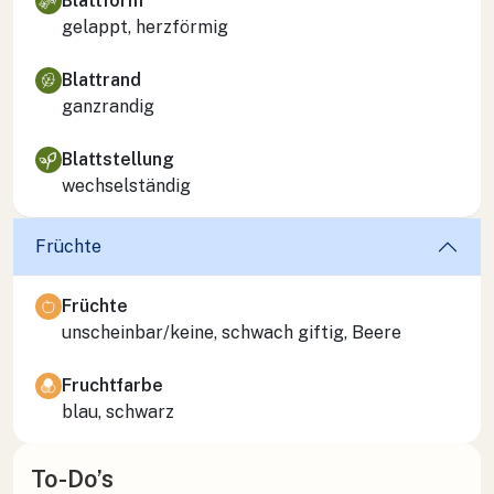
Blattform
gelappt, herzförmig
Blattrand
ganzrandig
Blattstellung
wechselständig
Früchte
Früchte
unscheinbar/keine, schwach giftig, Beere
Fruchtfarbe
blau, schwarz
To-Do’s