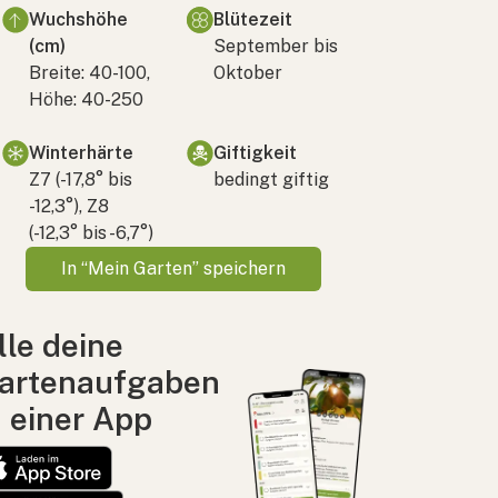
Wuchshöhe
Blütezeit
(cm)
September bis
Breite: 40-100,
Oktober
Höhe: 40-250
Winterhärte
Giftigkeit
Z7 (-17,8° bis
bedingt giftig
-12,3°), Z8
(-12,3° bis -6,7°)
In “Mein Garten” speichern
lle deine
artenaufgaben
n einer App