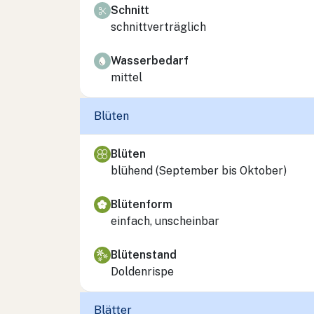
Schnitt
schnittverträglich
Wasserbedarf
mittel
Blüten
Blüten
blühend (September bis Oktober)
Blütenform
einfach, unscheinbar
Blütenstand
Doldenrispe
Blätter