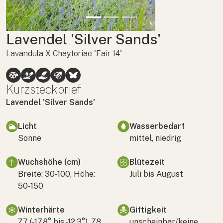
Lavendel 'Silver Sands'
Lavandula X Chaytoriae 'Fair 14'
Kurzsteckbrief
Lavendel 'Silver Sands'
Licht
Wasserbedarf
Sonne
mittel, niedrig
Wuchshöhe (cm)
Blütezeit
Breite: 30-100, Höhe:
Juli bis August
50-150
Winterhärte
Giftigkeit
Z7 (-17,8° bis -12,3°), Z8
unscheinbar/keine