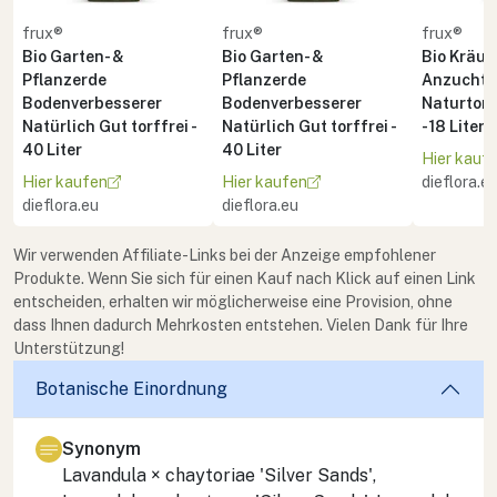
frux®
frux®
frux®
Bio Garten- &
Bio Garten- &
Bio Kräute
Pflanzerde
Pflanzerde
Anzuchte
Bodenverbesserer
Bodenverbesserer
Naturton 
Natürlich Gut torffrei -
Natürlich Gut torffrei -
- 18 Liter
40 Liter
40 Liter
Hier kauf
Hier kaufen
Hier kaufen
dieflora.e
dieflora.eu
dieflora.eu
Wir verwenden Affiliate-Links bei der Anzeige empfohlener
Produkte. Wenn Sie sich für einen Kauf nach Klick auf einen Link
entscheiden, erhalten wir möglicherweise eine Provision, ohne
dass Ihnen dadurch Mehrkosten entstehen. Vielen Dank für Ihre
Unterstützung!
Botanische Einordnung
Synonym
Lavandula × chaytoriae 'Silver Sands',