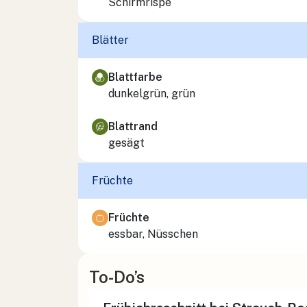
Schirmrispe
Blätter
Blattfarbe
dunkelgrün, grün
Blattrand
gesägt
Früchte
Früchte
essbar, Nüsschen
To-Do’s