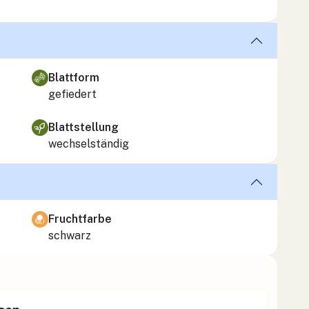
Blattform
gefiedert
Blattstellung
wechselständig
Fruchtfarbe
schwarz