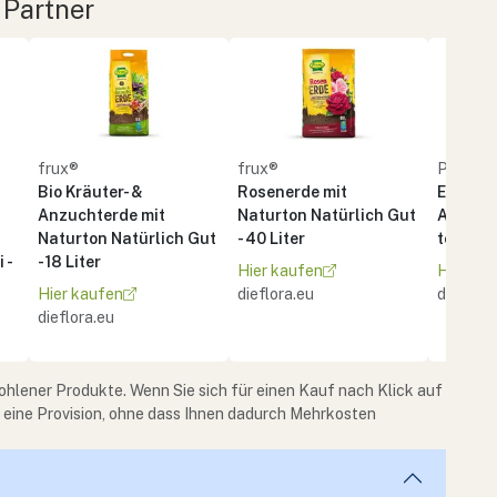
 Partner
frux®
frux®
PATZE
Bio Kräuter- &
Rosenerde mit
Erde BI
Anzuchterde mit
Naturton Natürlich Gut
Anzuch
Naturton Natürlich Gut
- 40 Liter
torffrei 
 -
- 18 Liter
Hier kaufen
Hier ka
Hier kaufen
dieflora.eu
dieflora
dieflora.eu
ohlener Produkte. Wenn Sie sich für einen Kauf nach Klick auf
e eine Provision, ohne dass Ihnen dadurch Mehrkosten