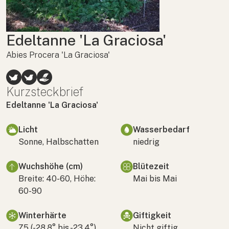
Edeltanne 'La Graciosa'
Abies Procera 'La Graciosa'
Kurzsteckbrief
Edeltanne 'La Graciosa'
Licht
Wasserbedarf
Sonne, Halbschatten
niedrig
Wuchshöhe (cm)
Blütezeit
Breite: 40-60, Höhe:
Mai bis Mai
60-90
Winterhärte
Giftigkeit
Z5 (-28,8° bis -23,4°)
Nicht giftig