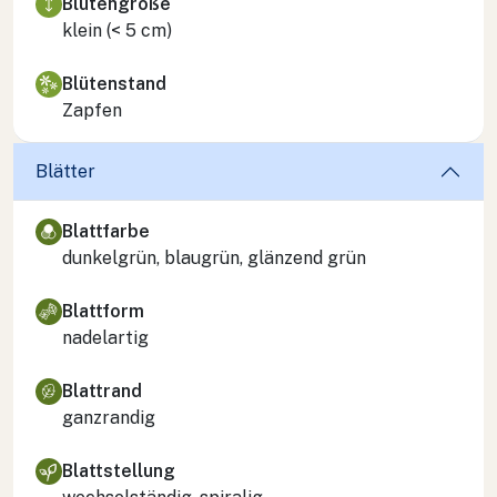
Blütengröße
klein (< 5 cm)
Blütenstand
Zapfen
Blätter
Blattfarbe
dunkelgrün, blaugrün, glänzend grün
Blattform
nadelartig
Blattrand
ganzrandig
Blattstellung