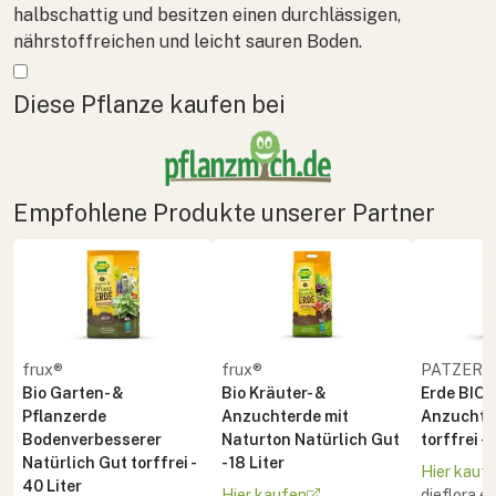
halbschattig und besitzen einen durchlässigen,
nährstoffreichen und leicht sauren Boden.
Mehr anzeigen
Diese Pflanze kaufen bei
Empfohlene Produkte unserer Partner
frux®
frux®
PATZER 
Bio Garten- &
Bio Kräuter- &
Erde BIO 
Pflanzerde
Anzuchterde mit
Anzucht 
Bodenverbesserer
Naturton Natürlich Gut
torffrei - 
Natürlich Gut torffrei -
- 18 Liter
Hier kauf
40 Liter
Hier kaufen
dieflora.e