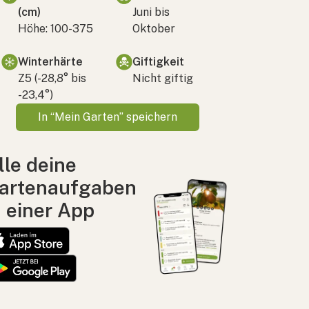
(cm)
Juni bis
Höhe: 100-375
Oktober
Winterhärte
Giftigkeit
Z5 (-28,8° bis
Nicht giftig
-23,4°)
In “Mein Garten” speichern
lle deine
artenaufgaben
n einer App