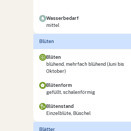
Wasserbedarf
mittel
Blüten
Blüten
blühend, mehrfach blühend (Juni bis
Oktober)
Blütenform
gefüllt, schalenförmig
Blütenstand
Einzelblüte, Büschel
Blätter