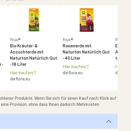
frux®
frux®
PATZE
Bio Kräuter- &
Rosenerde mit
Erde BI
Anzuchterde mit
Naturton Natürlich Gut
Anzuch
Naturton Natürlich Gut
- 40 Liter
torffrei 
 -
- 18 Liter
Hier kaufen
Hier ka
Hier kaufen
dieflora.eu
dieflora
dieflora.eu
ohlener Produkte. Wenn Sie sich für einen Kauf nach Klick auf
e eine Provision, ohne dass Ihnen dadurch Mehrkosten