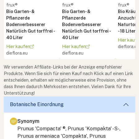
frux®
frux®
frux®
Bio Garten- &
Bio Garten- &
Bio Kräute
Pflanzerde
Pflanzerde
Anzuchte
Bodenverbesserer
Bodenverbesserer
Naturton 
Natürlich Gut torffrei -
Natürlich Gut torffrei -
- 18 Liter
40 Liter
40 Liter
Hier kauf
Hier kaufen
Hier kaufen
dieflora.e
dieflora.eu
dieflora.eu
Wir verwenden Affiliate-Links bei der Anzeige empfohlener
Produkte. Wenn Sie sich für einen Kauf nach Klick auf einen Link
entscheiden, erhalten wir möglicherweise eine Provision, ohne
dass Ihnen dadurch Mehrkosten entstehen. Vielen Dank für Ihre
Unterstützung!
Botanische Einordnung
Synonym
Prunus 'Compacta' ®, Prunus 'Kompakta' -S-,
Prunus armeniaca 'Compakta', Prunus