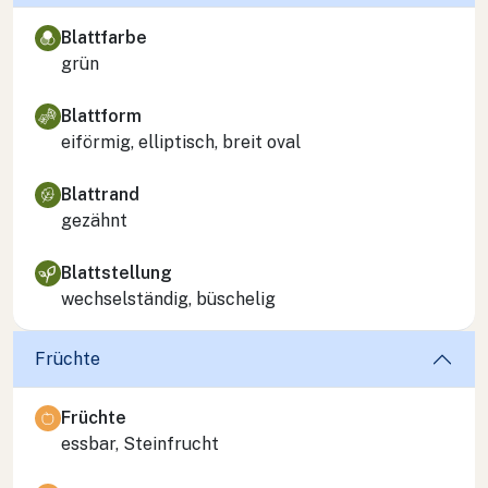
Blattfarbe
grün
Blattform
eiförmig, elliptisch, breit oval
Blattrand
gezähnt
Blattstellung
wechselständig, büschelig
Früchte
Früchte
essbar, Steinfrucht